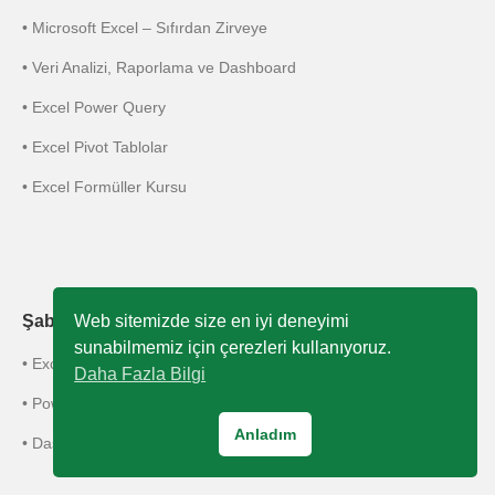
• Microsoft Excel – Sıfırdan Zirveye
• Veri Analizi, Raporlama ve Dashboard
• Excel Power Query
• Excel Pivot Tablolar
• Excel Formüller Kursu
Web sitemizde size en iyi deneyimi
Şablonlarımız
sunabilmemiz için çerezleri kullanıyoruz.
• Excel Şablonları
Daha Fazla Bilgi
• PowerPoint Şablonları
Anladım
• Dashboard Şablonları