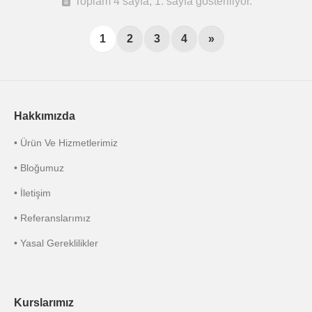
Toplam 4 sayfa, 1. sayfa gösteriliyor.
1
2
3
4
»
Hakkımızda
• Ürün Ve Hizmetlerimiz
• Bloğumuz
• İletişim
• Referanslarımız
• Yasal Gereklilikler
Kurslarımız