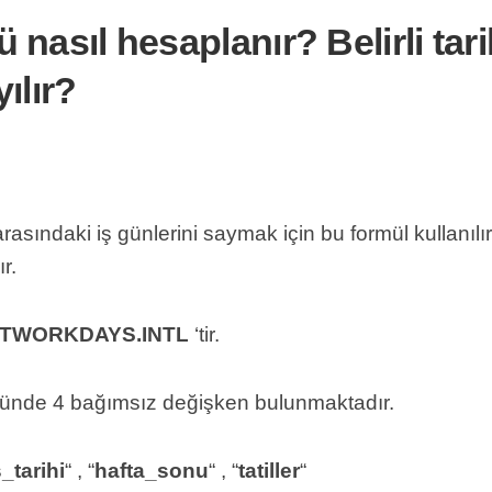
Genel
 nasıl hesaplanır? Belirli tari
ılır?
arasındaki iş günlerini saymak için bu formül kullanılır.
r.
TWORKDAYS.INTL
‘tir.
ünde 4 bağımsız değişken bulunmaktadır.
ş_tarihi
“ , “
hafta_sonu
“ , “
tatiller
“