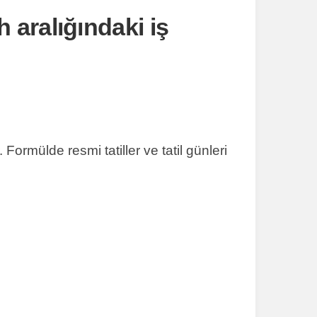
h aralığındaki iş
———–
Excel
VBA
Kodları
Excel
UDF
Kodları
 Formülde resmi tatiller ve tatil günleri