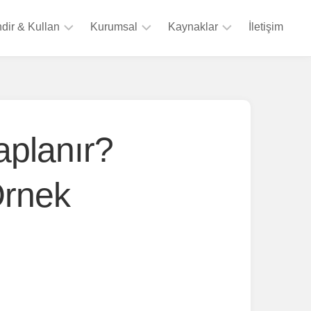
ndir & Kullan
Kurumsal
Kaynaklar
İletişim
Excel
Hakkımızda
Program
Şablonları
&
Referanslar
Şablon
Dashboard
Dosyaları
Şablonları
Excel
aplanır?
PowerPoint
Sekmeleri
Şablonları
———–
rnek
SSS
Kısayollar
Listesi
———–
İşlev
Listesi
Formüller
Listesi