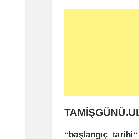
TAMİŞGÜNÜ
.
UL
“
başlangıç_tarihi
“