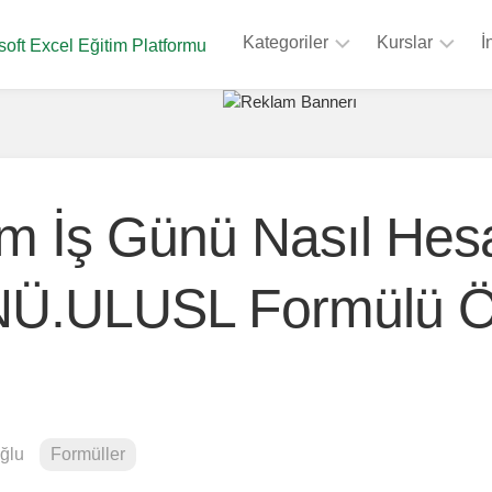
Kategoriler
Kurslar
İ
soft Excel Eğitim Platformu
Formüller
Sıfırdan
Zirveye
Kısayollar
Eğitimi
Grafik
Veri
Yapıları
Analizi
m İş Günü Nasıl Hes
Eğitimi
Macro
&
Power
Ü.ULUSL Formülü Ö
VBA
Query
Eğitimi
Eklentiler
Pivot
Biçimlendirme
Tablolar
Veri
Formüller
Araçları
Kursu
ğlu
Formüller
Tasarım
SSS