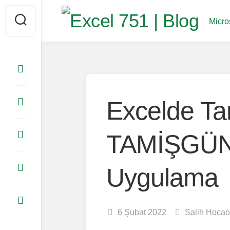
Skip
to
Micro
content
Excelde Ta
TAMİŞGÜN
Uygulama
6 Şubat 2022
Salih Hocao