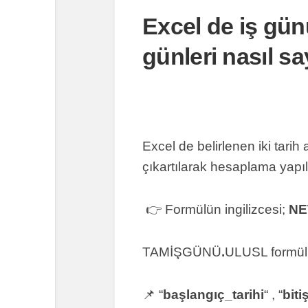
Excel de iş günü
günleri nasıl say
Excel de belirlenen iki tarih 
çıkartılarak hesaplama yapılı
👉 Formülün ingilizcesi;
NE
TAMİŞGÜNÜ
.
ULUSL formül
📌 “
başlangıç_tarihi
“ , “
biti