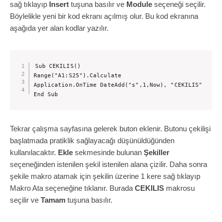
sağ tıklayıp
Insert
tuşuna basılır ve
Module
seçeneği seçilir.
Böylelikle yeni bir kod ekranı açılmış olur. Bu kod ekranına
aşağıda yer alan kodlar yazılır.
Sub CEKILIS()

Range("A1:S25").Calculate

Application.OnTime DateAdd("s",1,Now), "CEKILIS"

End Sub
Tekrar çalışma sayfasına gelerek buton eklenir. Butonu çekilişi
başlatmada pratiklik sağlayacağı düşünüldüğünden
kullanılacaktır.
Ekle
sekmesinde bulunan
Şekiller
seçeneğinden istenilen şekil istenilen alana çizilir. Daha sonra
şekile makro atamak için şekilin üzerine 1 kere sağ tıklayıp
Makro Ata seçeneğine tıklanır. Burada
CEKILIS
makrosu
seçilir ve
Tamam
tuşuna basılır.