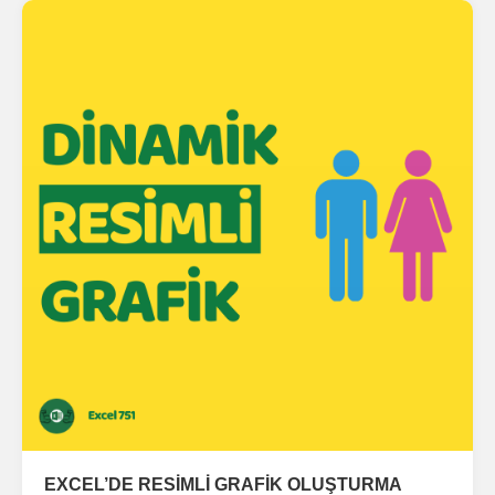
EXCEL’DE RESİMLİ GRAFİK OLUŞTURMA