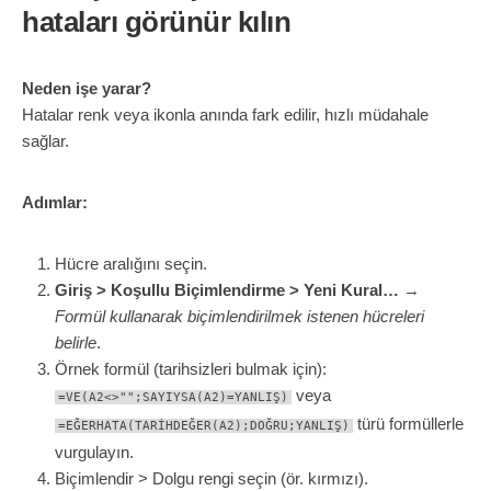
hataları görünür kılın
Neden işe yarar?
Hatalar renk veya ikonla anında fark edilir, hızlı müdahale
sağlar.
Adımlar:
Hücre aralığını seçin.
Giriş > Koşullu Biçimlendirme > Yeni Kural…
→
Formül kullanarak biçimlendirilmek istenen hücreleri
belirle
.
Örnek formül (tarihsizleri bulmak için):
veya
=VE(A2<>"";SAYIYSA(A2)=YANLIŞ)
türü formüllerle
=EĞERHATA(TARİHDEĞER(A2);DOĞRU;YANLIŞ)
vurgulayın.
Biçimlendir > Dolgu rengi seçin (ör. kırmızı).