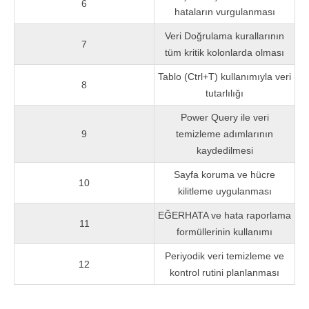
6
hataların vurgulanması
Veri Doğrulama kurallarının
7
tüm kritik kolonlarda olması
Tablo (Ctrl+T) kullanımıyla veri
8
tutarlılığı
Power Query ile veri
9
temizleme adımlarının
kaydedilmesi
Sayfa koruma ve hücre
10
kilitleme uygulanması
EĞERHATA ve hata raporlama
11
formüllerinin kullanımı
Periyodik veri temizleme ve
12
kontrol rutini planlanması