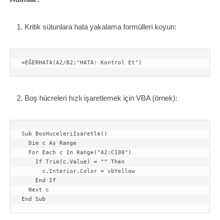
Kritik sütunlara hata yakalama formülleri koyun:
Boş hücreleri hızlı işaretlemek için VBA (örnek):
Sub BosHuceleriIsaretle()

  Dim c As Range

  For Each c In Range("A2:C100")

    If Trim(c.Value) = "" Then

      c.Interior.Color = vbYellow

    End If

  Next c
