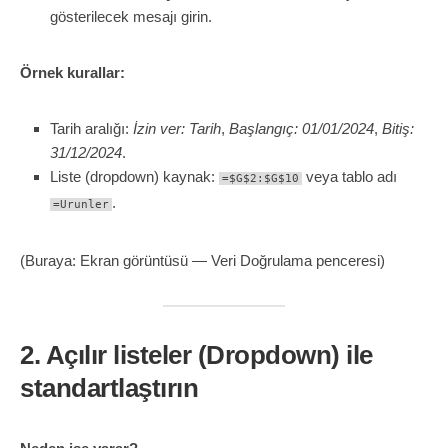
gösterilecek mesajı girin.
Örnek kurallar:
Tarih aralığı:
İzin ver: Tarih
,
Başlangıç: 01/01/2024
,
Bitiş:
31/12/2024
.
Liste (dropdown) kaynak:
veya tablo adı
=$G$2:$G$10
.
=Urunler
(Buraya: Ekran görüntüsü — Veri Doğrulama penceresi)
2. Açılır listeler (Dropdown) ile
standartlaştırın