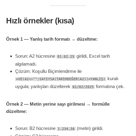
Hızlı örnekler (kısa)
Örnek 1 — Yanlış tarih formatı → düzeltme:
Sorun: A2 hücresine
girildi, Excel tarih
01.02.25
algılamadı.
Çözüm: Koşullu Biçimlendirme ile
kuralı
=VE(A2<>"";SAYIYSA(TARİHDEĞER(A2))=YANLIŞ)
uygula; yanlışları düzelterek
formatına çek.
01/02/2025
Örnek 2 — Metin yerine sayı girilmesi → formülle
düzeltme:
Sorun: B2 hücresine
(metin) girildi.
1.234,56