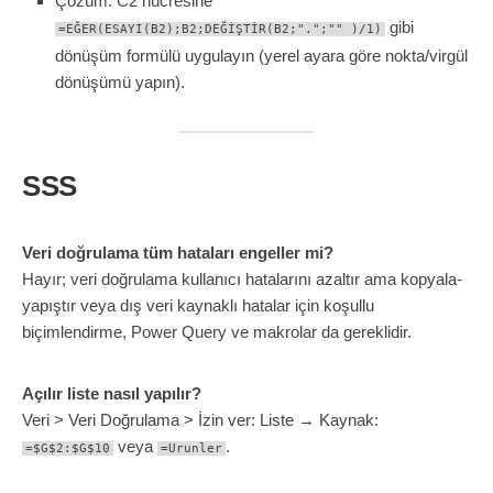
Çözüm: C2 hücresine
gibi
=EĞER(ESAYI(B2);B2;DEĞİŞTİR(B2;".";"" )/1)
dönüşüm formülü uygulayın (yerel ayara göre nokta/virgül
dönüşümü yapın).
SSS
Veri doğrulama tüm hataları engeller mi?
Hayır; veri doğrulama kullanıcı hatalarını azaltır ama kopyala-
yapıştır veya dış veri kaynaklı hatalar için koşullu
biçimlendirme, Power Query ve makrolar da gereklidir.
Açılır liste nasıl yapılır?
Veri > Veri Doğrulama > İzin ver: Liste → Kaynak:
veya
.
=$G$2:$G$10
=Urunler