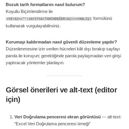
Bozuk tarih formatlarını nasıl bulurum?
Koşullu Biçimlendirme ile
formülünü
=VE(A2<>"";SAYIYSA(TARİHDEĞER(A2))=YANLIŞ)
kullanarak vurgulayabilirsiniz.
Korumayı kaldırmadan nasıl güvenli düzenleme yapılır?
Düzenlenmesine izin verilen hücreleri kilit dışı bırakıp sayfayı
parola ile koruyun; gerektiğinde parola paylaşmadan veri girişi
yaptıracak yöntemler planlayın.
Görsel önerileri ve alt-text (editor
için)
Veri Doğrulama penceresi ekran görüntüsü
— alt-text:
“Excel Veri Doğrulama penceresi örneği”