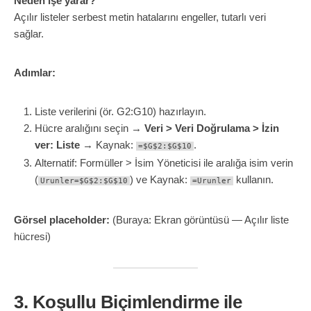
Neden işe yarar?
Açılır listeler serbest metin hatalarını engeller, tutarlı veri
sağlar.
Adımlar:
Liste verilerini (ör. G2:G10) hazırlayın.
Hücre aralığını seçin →
Veri > Veri Doğrulama > İzin
ver: Liste
→ Kaynak:
.
=$G$2:$G$10
Alternatif: Formüller > İsim Yöneticisi ile aralığa isim verin
(
) ve Kaynak:
kullanın.
Urunler=$G$2:$G$10
=Urunler
Görsel placeholder:
(Buraya: Ekran görüntüsü — Açılır liste
hücresi)
3. Koşullu Biçimlendirme ile