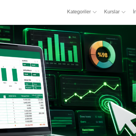
Kategoriler
Kurslar
İ
Formüller
Sıfırdan
Zirveye
Kısayollar
Eğitimi
Grafik
Veri
Yapıları
Analizi
Eğitimi
Macro
&
Power
VBA
Query
Eğitimi
Eklentiler
Pivot
Biçimlendirme
Tablolar
Veri
Formüller
Araçları
Kursu
Tasarım
SSS