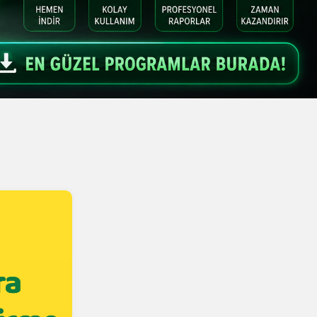
———–
Excel
VBA
Kodları
Excel
UDF
Kodları