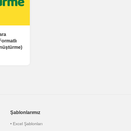
ara
Formatlı
önüştürme)
Şablonlarımız
• Excel Şablonları