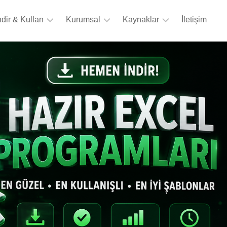
ndir & Kullan
Kurumsal
Kaynaklar
İletişim
Excel
Hakkımızda
Program
Şablonları
&
Referanslar
Şablon
Dashboard
Dosyaları
Şablonları
Excel
PowerPoint
Sekmeleri
Şablonları
———–
SSS
Kısayollar
Listesi
———–
İşlev
Listesi
Formüller
Listesi