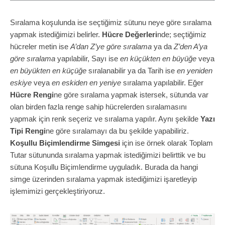
Sıralama koşulunda ise seçtiğimiz sütunu neye göre sıralama
yapmak istediğimizi belirler.
Hücre Değerleri
nde; seçtiğimiz
hücreler metin ise
A’dan Z’ye göre sıralama
ya da
Z’den A’ya
göre sıralama
yapılabilir, Sayı ise
en küçükten en büyüğe
veya
en büyükten en küçüğe
sıralanabilir ya da Tarih ise
en yeniden
eskiye
veya
en eskiden en yeniye
sıralama yapılabilir. Eğer
Hücre Rengi
ne göre sıralama yapmak istersek, sütunda var
olan birden fazla renge sahip hücrelerden sıralamasını
yapmak için renk seçeriz ve sıralama yapılır. Aynı şekilde
Yazı
Tipi Rengi
ne göre sıralamayı da bu şekilde yapabiliriz.
Koşullu Biçimlendirme Simgesi
için ise örnek olarak Toplam
Tutar sütununda sıralama yapmak istediğimizi belirttik ve bu
sütuna Koşullu Biçimlendirme uyguladık. Burada da hangi
simge üzerinden sıralama yapmak istediğimizi işaretleyip
işlemimizi gerçekleştiriyoruz.