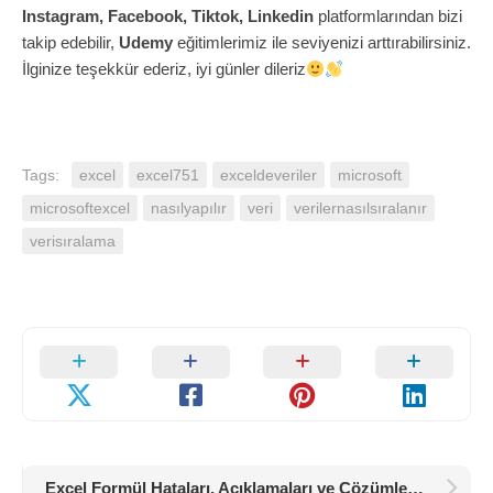
Instagram, Facebook, Tiktok, Linkedin
platformlarından bizi
takip edebilir,
Udemy
eğitimlerimiz ile seviyenizi arttırabilirsiniz.
İlginize teşekkür ederiz, iyi günler dileriz
Tags:
excel
excel751
exceldeveriler
microsoft
microsoftexcel
nasılyapılır
veri
verilernasılsıralanır
verisıralama
Excel Formül Hataları, Açıklamaları ve Çözümleri (Örneklerle)