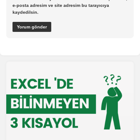
e-posta adresim ve site adresim bu tarayıcıya
kaydedilsin.