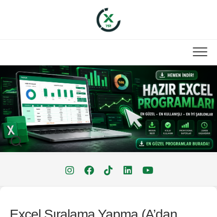
Skip
to
content
Excel Sıralama Yapma (A’dan