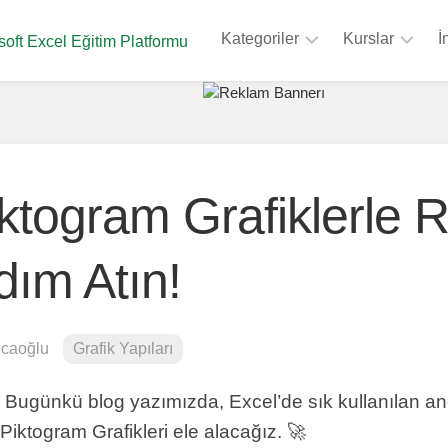
Kategoriler
Kurslar
İ
soft Excel Eğitim Platformu
Formüller
Sıfırdan
Zirveye
Kısayollar
Eğitimi
Grafik
Veri
Yapıları
Analizi
ktogram Grafiklerle R
Eğitimi
Macro
&
Power
ım Atın!
VBA
Query
Eğitimi
Eklentiler
Pivot
Biçimlendirme
Tablolar
ocaoğlu
Grafik Yapıları
Veri
Formüller
Araçları
Kursu
 Bugünkü blog yazımızda, Excel’de sık kullanılan an
Tasarım
Piktogram Grafikleri ele alacağız. 🚀
SSS