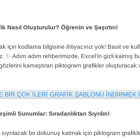
k Nasıl Oluşturulur? Öğrenin ve Şaşırtın!
k için kodlama bilgisine ihtiyacınız yok! Basit ve kulla
z. ✨ Adım adım rehberimizde, Excel’in gizli kalmış bu 
gözlerini kamaştıran piktogram grafikler oluşturacak v
E BİR ÇOK İLERİ GRAFİK ŞABLONU İNDİRMEK İ
eşimli Sunumlar: Sıradanlıktan Sıyrılın!
sıyrılacak bir dokunuş katmak için piktogram grafikle