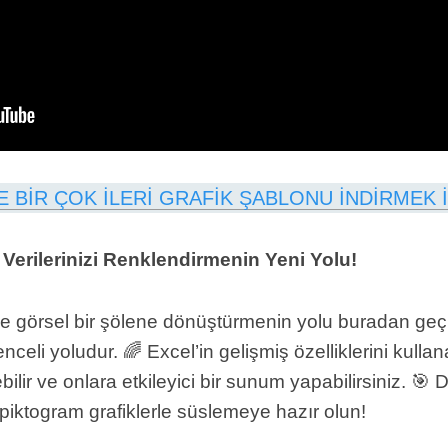
E BİR ÇOK İLERİ GRAFİK ŞABLONU İNDİRMEK İ
 Verilerinizi Renklendirmenin Yeni Yolu!
ve görsel bir şölene dönüştürmenin yolu buradan geçiy
eli yoludur. 🌈 Excel’in gelişmiş özelliklerini kullanar
kebilir ve onlara etkileyici bir sunum yapabilirsiniz. 🎯
li piktogram grafiklerle süslemeye hazır olun!