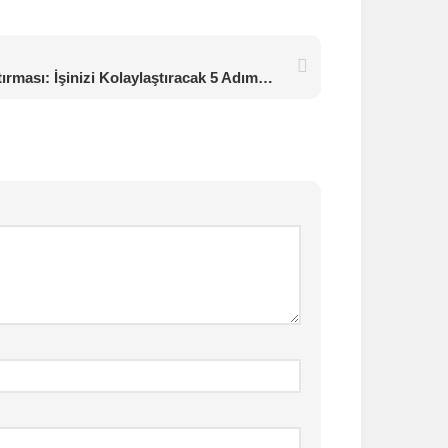
Excel İle Teklif Karşılaştırması: İşinizi Kolaylaştıracak 5 Adımda Raporlama Yöntemi