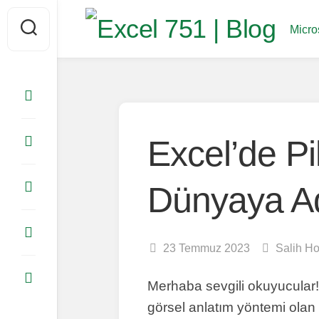
Skip
to
Micro
content
Excel’de Pi
Dünyaya Ad
23 Temmuz 2023
Salih H
Merhaba sevgili okuyucular!
görsel anlatım yöntemi olan 