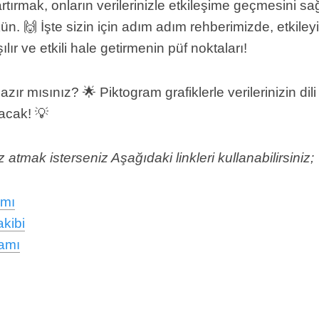
rtırmak, onların verilerinizle etkileşime geçmesini sa
ün. 🙌 İşte sizin için adım adım rehberimizde, etkile
lır ve etkili hale getirmenin püf noktaları!
r mısınız? 🌟 Piktogram grafiklerle verilerinizin dili 
acak! 💡
atmak isterseniz Aşağıdaki linkleri kullanabilirsiniz;
amı
akibi
ramı